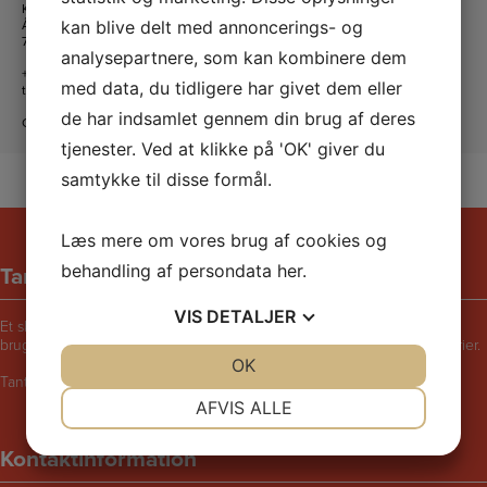
KFUM og KFUK i Lemvig
Ågade 5
kan blive delt med annoncerings- og
7620 Lemvig
analysepartnere, som kan kombinere dem
+45 20 16 24 11
med data, du tidligere har givet dem eller
tanteandante@kfum-kfuk.dk
de har indsamlet gennem din brug af deres
CVR: 30771397
tjenester. Ved at klikke på 'OK' giver du
samtykke til disse formål.
Læs mere om vores brug af cookies og
Tante Andantes hus
behandling af persondata
her
.
VIS
DETALJER
Et skægt og rart sted for børn i følge med voksne. Bliv udfordret til at
bruge fantasien, lege, synge, danse, male, opfinde eller fortælle historier.
JA
NEJ
OK
JA
NEJ
Tante Andantes Hus i Lemvig drives af KFUM og KFUK i Lemvig.
NØDVENDIGE
PRÆFERENCER
AFVIS ALLE
JA
NEJ
JA
NEJ
Kontaktinformation
MARKETING
STATISTIK