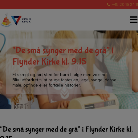
Hop
+45 20 16 24 11
til
indholdet
“De små synger med de grå” i
Flynder Kirke kl. 9.15
Et skægt og rart sted for børn i følge med voksne.
Bliv udfordret til at bruge fantasien, lege, synge, danse,
male, opfinde eller fortælle historier.
“De små synger med de grå” i Flynder Kirke kl.