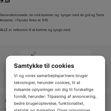
9.15
Generationsmøde, de små kommer og synger med de grå og Tante
Andante i Flynder Kirke kl. 9.15.
ALLE er velkomne til at komme og synge med.
Samtykke til cookies
Vi og vores samarbejdspartnere bruger
teknologier, herunder cookies, til at
indsamle oplysninger om dig til forskellige
formål, herunder: Tilpasning af annoncering,
Kontakt os
bedre brugeroplevelse, funktionalitet,
Tante Andante Hus
statistik og marketing. Disse oplysninger