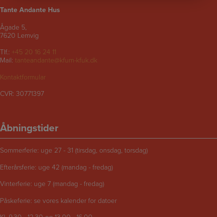
Tante Andante Hus
Ågade 5,
7620 Lemvig
Tlf.:
+45 20 16 24 11
Mail:
tanteandante@kfum-kfuk.dk
Kontaktformular
CVR: 30771397
Åbningstider
Sommerferie: uge 27 - 31 (tirsdag, onsdag, torsdag)
Efterårsferie: uge 42 (mandag - fredag)
Vinterferie: uge 7 (mandag - fredag)
Påskeferie: se vores kalender for datoer
Kl. 9.30 - 12.30 og 13.00 - 16.00