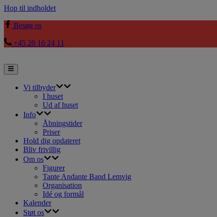
Hop til indholdet
Besøg os
+45 20 16 24 11
Vi tilbyder
I huset
Ud af huset
Info
Åbningstider
Priser
Hold dig opdateret
Bliv frivillig
Om os
Figurer
Tante Andante Band Lemvig
Organisation
Idé og formål
Kalender
Støt os