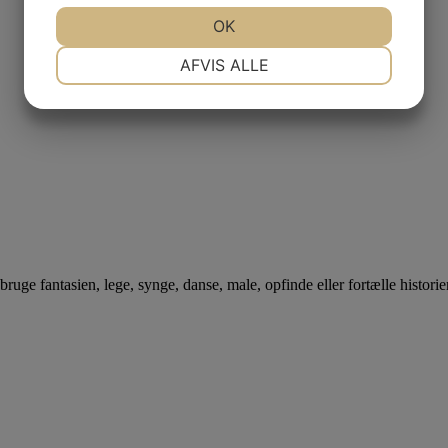
JA
NEJ
OK
JA
NEJ
NØDVENDIGE
PRÆFERENCER
AFVIS ALLE
JA
NEJ
JA
NEJ
MARKETING
STATISTIK
bruge fantasien, lege, synge, danse, male, opfinde eller fortælle historier