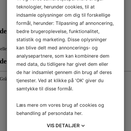
teknologier, herunder cookies, til at
indsamle oplysninger om dig til forskellige
formål, herunder: Tilpasning af annoncering,
den 22. maj
bedre brugeroplevelse, funktionalitet,
statistik og marketing. Disse oplysninger
kan blive delt med annoncerings- og
ller fortælle historier.
analysepartnere, som kan kombinere dem
den 22. maj
med data, du tidligere har givet dem eller
de har indsamlet gennem din brug af deres
Grå den 22. maj
tjenester. Ved at klikke på 'OK' giver du
samtykke til disse formål.
Læs mere om vores brug af cookies og
behandling af persondata
her
.
VIS
DETALJER