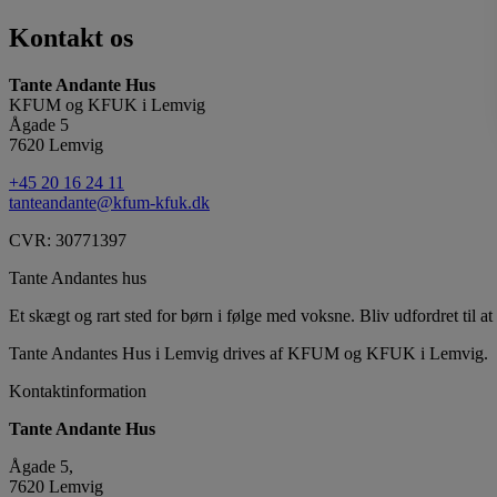
Kontakt os
Tante Andante Hus
KFUM og KFUK i Lemvig
Ågade 5
7620 Lemvig
+45 20 16 24 11
tanteandante@kfum-kfuk.dk
CVR: 30771397
Tante Andantes hus
Et skægt og rart sted for børn i følge med voksne. Bliv udfordret til at 
Tante Andantes Hus i Lemvig drives af KFUM og KFUK i Lemvig.
Kontaktinformation
Tante Andante Hus
Ågade 5,
7620 Lemvig