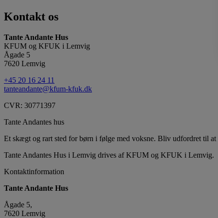
Kontakt os
Tante Andante Hus
KFUM og KFUK i Lemvig
Ågade 5
7620 Lemvig
+45 20 16 24 11
tanteandante@kfum-kfuk.dk
CVR: 30771397
Tante Andantes hus
Et skægt og rart sted for børn i følge med voksne. Bliv udfordret til at 
Tante Andantes Hus i Lemvig drives af KFUM og KFUK i Lemvig.
Kontaktinformation
Tante Andante Hus
Ågade 5,
7620 Lemvig