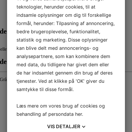
teknologier, herunder cookies, til at
indsamle oplysninger om dig til forskellige
formål, herunder: Tilpasning af annoncering,
den 20. marts
bedre brugeroplevelse, funktionalitet,
statistik og marketing. Disse oplysninger
kan blive delt med annoncerings- og
ller fortælle historier.
analysepartnere, som kan kombinere dem
den 20. marts
med data, du tidligere har givet dem eller
de har indsamlet gennem din brug af deres
Grå den 20 marts
tjenester. Ved at klikke på 'OK' giver du
samtykke til disse formål.
Læs mere om vores brug af cookies og
behandling af persondata
her
.
VIS
DETALJER