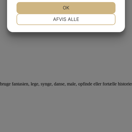
JA
NEJ
OK
JA
NEJ
NØDVENDIGE
PRÆFERENCER
AFVIS ALLE
JA
NEJ
JA
NEJ
MARKETING
STATISTIK
bruge fantasien, lege, synge, danse, male, opfinde eller fortælle historier