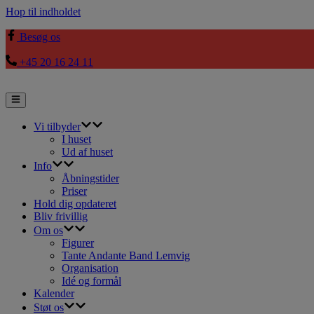
Hop til indholdet
Besøg os
+45 20 16 24 11
Vi tilbyder
I huset
Ud af huset
Info
Åbningstider
Priser
Hold dig opdateret
Bliv frivillig
Om os
Figurer
Tante Andante Band Lemvig
Organisation
Idé og formål
Kalender
Støt os